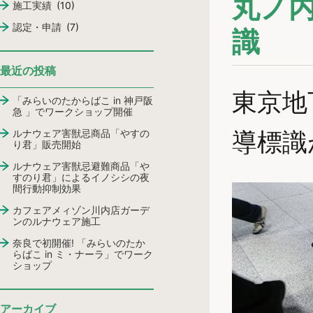
丸ノ
施工実績
(10)
認定・申請
(7)
識
最近の投稿
東京地
「みらいのたからばこ in 神戸阪
急 」でワークショップ開催
ルナウェア害獣忌商品「やすの
導標識
り君」販売開始
ルナウェア害獣忌避難商品「や
すのり君」によるイノシシの夜
間行動抑制効果
カフェアメィゾン川内店ガーデ
ンのルナウェア施工
奈良で初開催! 「みらいのたか
らばこ in ミ・ナーラ」でワーク
ショップ
アーカイブ