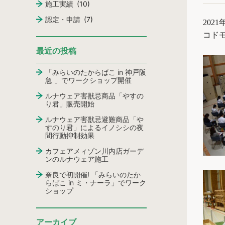
施工実績
(10)
認定・申請
(7)
202
コド
最近の投稿
「みらいのたからばこ in 神戸阪
急 」でワークショップ開催
ルナウェア害獣忌商品「やすの
り君」販売開始
ルナウェア害獣忌避難商品「や
すのり君」によるイノシシの夜
間行動抑制効果
カフェアメィゾン川内店ガーデ
ンのルナウェア施工
奈良で初開催! 「みらいのたか
らばこ in ミ・ナーラ」でワーク
ショップ
アーカイブ