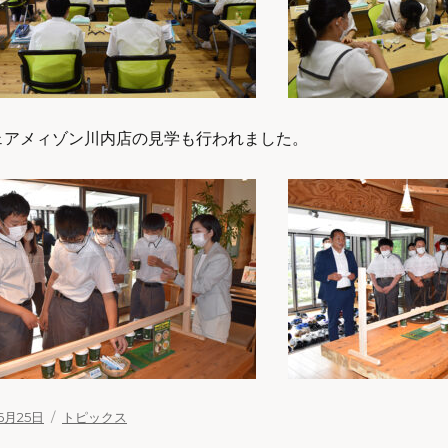
ェアメィゾン川内店の見学も行われました。
6月25日
カ
トピックス
テ