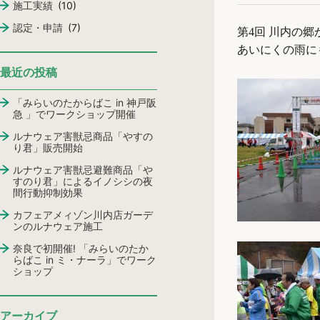
施工実績
(10)
認定・申請
(7)
第4回 川内の
あいにくの雨に
最近の投稿
「みらいのたからばこ in 神戸阪
急 」でワークショップ開催
ルナウェア害獣忌商品「やすの
り君」販売開始
ルナウェア害獣忌避難商品「や
すのり君」によるイノシシの夜
間行動抑制効果
カフェアメィゾン川内店ガーデ
ンのルナウェア施工
奈良で初開催! 「みらいのたか
らばこ in ミ・ナーラ」でワーク
ショップ
アーカイブ